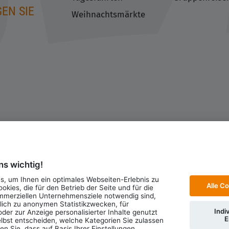
EN SIE
Weihnachtsmärkte
utzerklärung
Cookie-Einstellungen ändern
ns wichtig!
, um Ihnen ein optimales Webseiten-Erlebnis zu
Alle C
okies, die für den Betrieb der Seite und für die
mmerziellen Unternehmensziele notwendig sind,
glich zu anonymen Statistikzwecken, für
Indi
der zur Anzeige personalisierter Inhalte genutzt
E
lbst entscheiden, welche Kategorien Sie zulassen
n Sie, dass auf Basis Ihrer Einstellungen