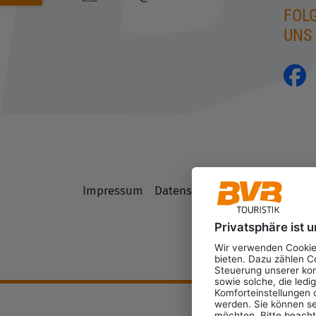
FOLG
UNS
Impressum
Datenschutz
AGB
Datensch
Privatsphäre ist u
Wir verwenden Cookies
bieten. Dazu zählen Co
Steuerung unserer ko
sowie solche, die ledi
Komforteinstellungen o
werden. Sie können se
möchten. Bitte beachte