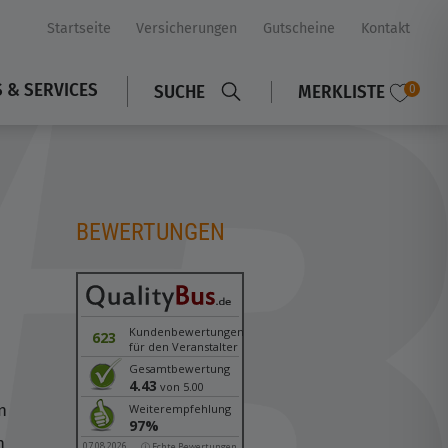
Startseite
Versicherungen
Gutscheine
Kontakt
S & SERVICES
SUCHE
MERKLISTE
0
BEWERTUNGEN
n
Kundenbewertungen
623
für den Veranstalter
Gesamtbewertung
4.43
von 5.00
n
Weiterempfehlung
97%
n
07.08.2026
ⓘ Echte Bewertungen