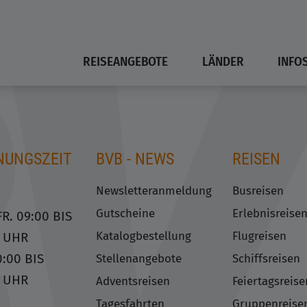
REISEANGEBOTE
LÄNDER
INFO
NUNGSZEIT
BVB - NEWS
REISEN
Newsletteranmeldung
Busreisen
Gutscheine
Erlebnisreise
R. 09:00 BIS
Katalogbestellung
Flugreisen
0 UHR
0:00 BIS
Stellenangebote
Schiffsreisen
0 UHR
Adventsreisen
Feiertagsreise
Tagesfahrten
Gruppenreise