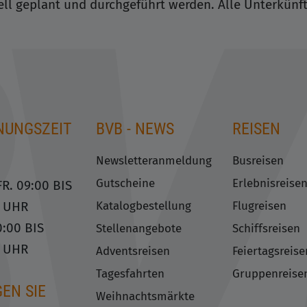
iduell geplant und durchgeführt werden. Alle Unterkün
NUNGSZEIT
BVB - NEWS
REISEN
Newsletteranmeldung
Busreisen
Gutscheine
Erlebnisreise
R. 09:00 BIS
Katalogbestellung
Flugreisen
0 UHR
0:00 BIS
Stellenangebote
Schiffsreisen
0 UHR
Adventsreisen
Feiertagsreise
Tagesfahrten
Gruppenreise
EN SIE
Weihnachtsmärkte