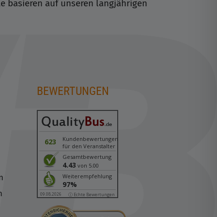
fte basieren auf unseren langjährigen
BEWERTUNGEN
n
Kundenbewertungen
623
für den Veranstalter
Gesamtbewertung
4.43
von 5.00
n
Weiterempfehlung
97%
n
09.08.2026
ⓘ Echte Bewertungen