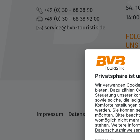
SA. 1
+49 (0) 30 - 68 38 90
14:0
+49 (0) 30 - 68 38 92 00
service@bvb-touristik.de
FOLG
UNS
Privatsphäre ist u
Wir verwenden Cookies
bieten. Dazu zählen Co
Steuerung unserer ko
sowie solche, die ledi
Komforteinstellungen o
werden. Sie können se
Impressum
Datenschutz
AGB
Datensch
möchten. Bitte beachte
womöglich nicht mehr a
stehen. Weitere Infor
Datenschutzhinweise