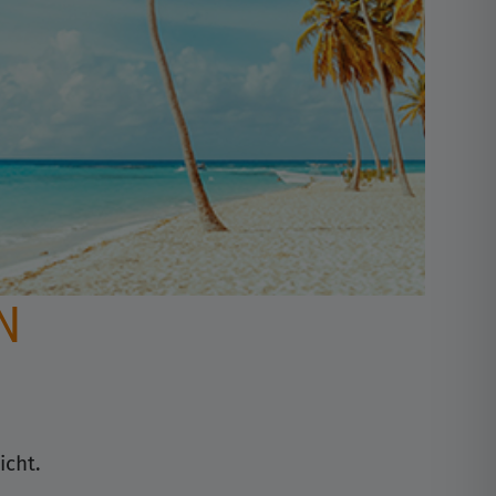
N
icht.