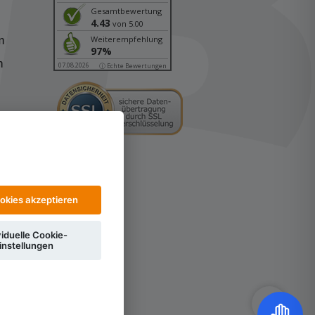
Gesamtbewertung
4.43
von 5.00
n
Weiterempfehlung
97%
n
07.08.2026
ⓘ Echte Bewertungen
ookies akzeptieren
viduelle Cookie-
instellungen