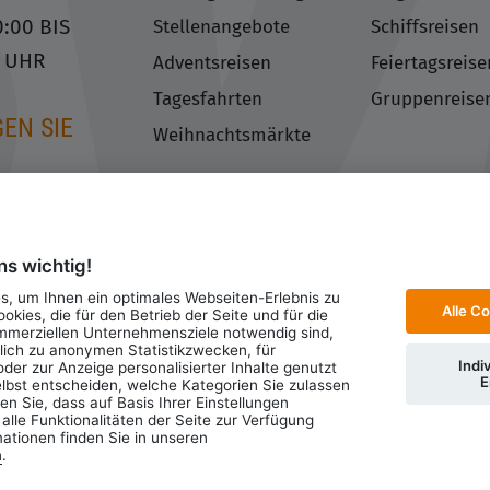
0:00 BIS
Stellenangebote
Schiffsreisen
0 UHR
Adventsreisen
Feiertagsreise
Tagesfahrten
Gruppenreise
EN SIE
Weihnachtsmärkte
ns wichtig!
, um Ihnen ein optimales Webseiten-Erlebnis zu
Alle C
okies, die für den Betrieb der Seite und für die
mmerziellen Unternehmensziele notwendig sind,
glich zu anonymen Statistikzwecken, für
Indi
der zur Anzeige personalisierter Inhalte genutzt
E
lbst entscheiden, welche Kategorien Sie zulassen
utzerklärung
Cookie-Einstellungen ändern
n Sie, dass auf Basis Ihrer Einstellungen
lle Funktionalitäten der Seite zur Verfügung
mationen finden Sie in unseren
n
.