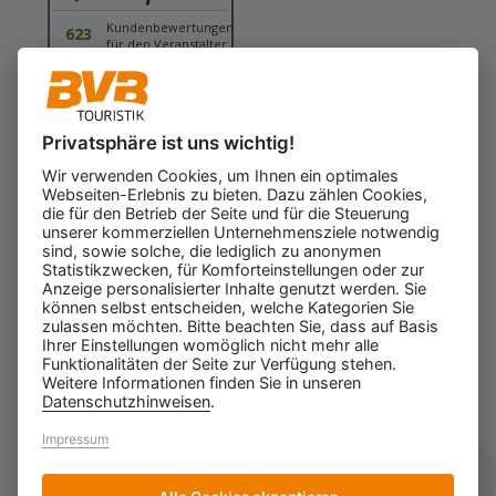
Kundenbewertungen
623
für den Veranstalter
Gesamtbewertung
4.43
von 5.00
Weiterempfehlung
97%
Privatsphäre ist uns wichtig!
07.08.2026
ⓘ Echte Bewertungen
Wir verwenden Cookies, um Ihnen ein optimales
Webseiten-Erlebnis zu bieten. Dazu zählen Cookies,
die für den Betrieb der Seite und für die Steuerung
unserer kommerziellen Unternehmensziele notwendig
sind, sowie solche, die lediglich zu anonymen
Statistikzwecken, für Komforteinstellungen oder zur
Anzeige personalisierter Inhalte genutzt werden. Sie
können selbst entscheiden, welche Kategorien Sie
zulassen möchten. Bitte beachten Sie, dass auf Basis
Ihrer Einstellungen womöglich nicht mehr alle
Funktionalitäten der Seite zur Verfügung stehen.
Weitere Informationen finden Sie in unseren
Datenschutzhinweisen
.
Impressum
Impressum
Datenschutz
AGB