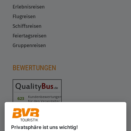
Erlebnisreisen
Flugreisen
Schiffsreisen
Feiertagsreisen
Gruppenreisen
BEWERTUNGEN
Kundenbewertungen
623
für den Veranstalter
Gesamtbewertung
4.43
von 5.00
Weiterempfehlung
97%
Privatsphäre ist uns wichtig!
10.08.2026
ⓘ Echte Bewertungen