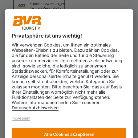
Kundenbewertungen
623
für den Veranstalter
Gesamtbewertung
4.43
von 5.00
Weiterempfehlung
97%
Privatsphäre ist uns wichtig!
08.08.2026
ⓘ Echte Bewertungen
Wir verwenden Cookies, um Ihnen ein optimales
Webseiten-Erlebnis zu bieten. Dazu zählen Cookies,
die für den Betrieb der Seite und für die Steuerung
unserer kommerziellen Unternehmensziele notwendig
sind, sowie solche, die lediglich zu anonymen
Statistikzwecken, für Komforteinstellungen oder zur
Anzeige personalisierter Inhalte genutzt werden. Sie
können selbst entscheiden, welche Kategorien Sie
zulassen möchten. Bitte beachten Sie, dass auf Basis
Ihrer Einstellungen womöglich nicht mehr alle
Funktionalitäten der Seite zur Verfügung stehen.
Weitere Informationen finden Sie in unseren
Datenschutzhinweisen
.
Impressum
Impressum
Datenschutz
AGB
Alle Cookies akzeptieren
Datenschutzerklärung