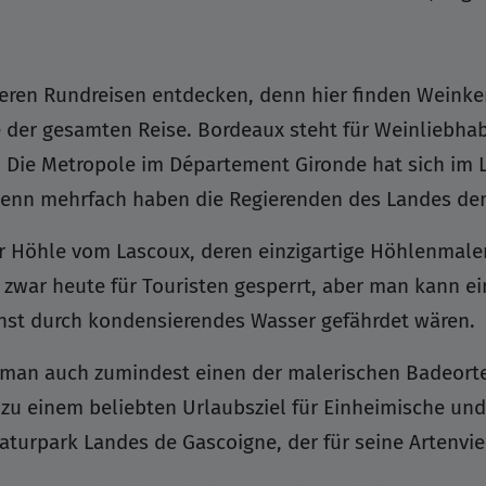
seren Rundreisen entdecken, denn hier finden Weinke
der gesamten Reise. Bordeaux steht für Weinliebhabe
 Die Metropole im Département Gironde hat sich im L
 denn mehrfach haben die Regierenden des Landes den
r Höhle vom Lascoux, deren einzigartige Höhlenmaler
t zwar heute für Touristen gesperrt, aber man kann e
onst durch kondensierendes Wasser gefährdet wären.
e man auch zumindest einen der malerischen Badeorte
zu einem beliebten Urlaubsziel für Einheimische und
turpark Landes de Gascoigne, der für seine Artenviel