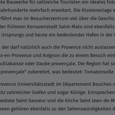
te Bauwerke für zahlreiche Touristen ein ideales Fo
r Jahrhunderte mehrfach erweitert. Die Klosteranlag
fährt man im Besucherzentrum viel über die Geschich
er früheren Korsarenstadt Saint-Malo sind ebenfalls
en Ursprungs und heute ein bedeutender Hafen in der 
, der darf natürlich auch die Provence nicht auslasse
 Aix-en-Provence und Avignon die zu einem Besuch ei
illabaisse oder Daube provençale. Die Region hat sic
 provençale“ zubereitet, was bedeutet: Tomatensoße 
Provence Universitätsstadt im Département Bouches-d
Sitz zahlreicher Grafen und sogar Könige. Entsprech
hedrale Saint-Sauveur und die Kirche Saint Jean-de-M
seen gehören ebenfalls zu den Sehenswürdigkeiten d