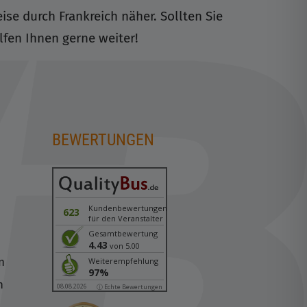
se durch Frankreich näher. Sollten Sie
lfen Ihnen gerne weiter!
BEWERTUNGEN
n
Kundenbewertungen
623
für den Veranstalter
Gesamtbewertung
4.43
von 5.00
n
Weiterempfehlung
97%
n
08.08.2026
ⓘ Echte Bewertungen