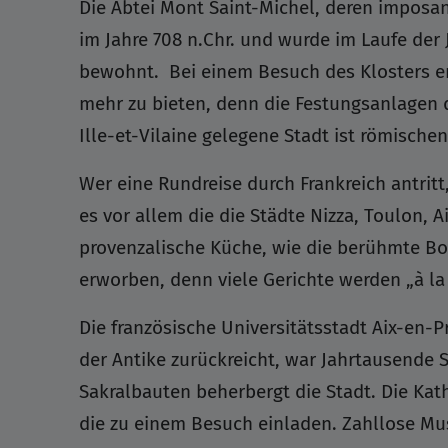
Die Abtei Mont Saint-Michel, deren imposan
im Jahre 708 n.Chr. und wurde im Laufe de
bewohnt. Bei einem Besuch des Klosters er
mehr zu bieten, denn die Festungsanlagen d
Ille-et-Vilaine gelegene Stadt ist römisch
Wer eine Rundreise durch Frankreich antritt
es vor allem die die Städte Nizza, Toulon,
provenzalische Küche, wie die berühmte Bou
erworben, denn viele Gerichte werden „à la
Die französische Universitätsstadt Aix-en-
der Antike zurückreicht, war Jahrtausende 
Sakralbauten beherbergt die Stadt. Die Kat
die zu einem Besuch einladen. Zahllose Mu