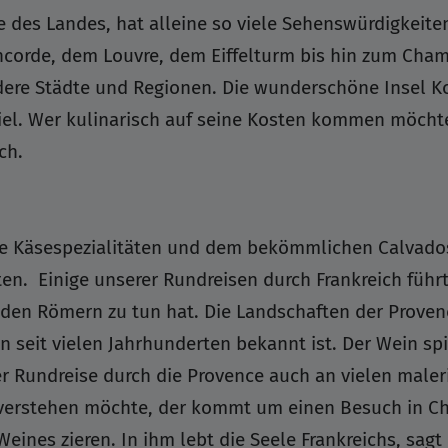
e des Landes, hat alleine so viele Sehenswürdigkeite
ncorde, dem Louvre, dem Eiffelturm bis hin zum Champ
ndere Städte und Regionen. Die wunderschöne Insel 
iel. Wer kulinarisch auf seine Kosten kommen möchte
ch.
e Käsespezialitäten und dem bekömmlichen Calvados i
ten. Einige unserer Rundreisen durch Frankreich führ
t den Römern zu tun hat. Die Landschaften der Prov
seit vielen Jahrhunderten bekannt ist. Der Wein spiel
 Rundreise durch die Provence auch an vielen maler
h verstehen möchte, der kommt um einen Besuch in 
nes zieren. In ihm lebt die Seele Frankreichs, sagt