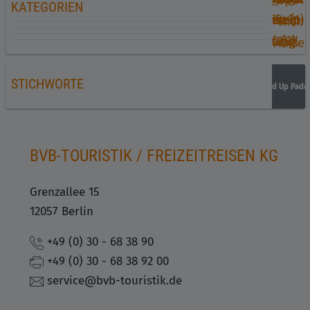
KATEGORIEN
mein
weit
&
etrip
ife (1)
tlich
(4)
weg
Chill
s (2)
unte
(2)
(2)
rwe
STICHWORTE
gs
Stand Up Paddl
Sightseeing
Paddeln
Löwen
(2)
BVB-TOURISTIK / FREIZEITREISEN KG
Grenzallee 15
12057 Berlin
+49 (0) 30 - 68 38 90
+49 (0) 30 - 68 38 92 00
service@bvb-touristik.de