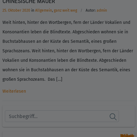
CHINESISCHE MAUER
25. Oktober 2020
in
Allgemein
,
ganz weit weg
Autor:
admin
Weit hinten, hinter den Wortbergen, fern der Länder Vokalien und
Konsonantien leben die Blindtexte. Abgeschieden wohnen sie in
Buchstabhausen an der Küste des Semantik, eines großen
Sprachozeans. Weit hinten, hinter den Wortbergen, fern der Länder
Vokalien und Konsonantien leben die Blindtexte. Abgeschieden
wohnen sie in Buchstabhausen an der Küste des Semantik, eines
großen Sprachozeans. Das […]
Weiterlesen
Allge
ganz
Relax
Städt
Wildl
Spor